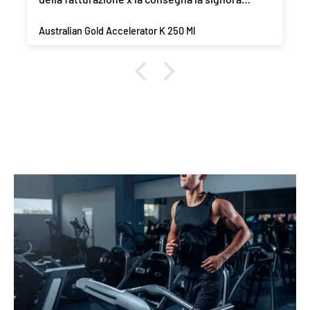
gentilissima ha risolto in due giorni ricevuto al
mittente
Australian Gold Accelerator K 250 Ml