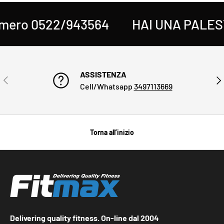
2/943564
HAI UNA PALESTRA O UN
ASSISTENZA
INDIETRO
AVA
Cell/Whatsapp
3497113669
Torna all’inizio
Delivering quality fitness. On-line dal 2004