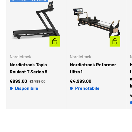
AGGIUNGI AL CARRELLO
AGGIUNGI 
Nordictrack
Nordictrack
N
Nordictrack Tapis
Nordictrack Reformer
Roulant T Series 9
Ultra 1
U
€999,00
€4.999,00
€1.799,00
Disponibile
Prenotabile