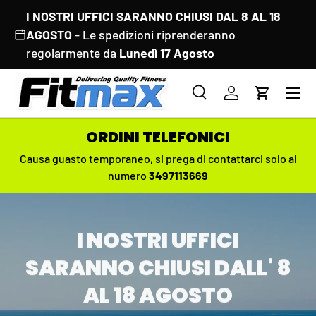
I NOSTRI UFFICI SARANNO CHIUSI DAL 8 AL 18
PASSA AI CONTENUTI
AGOSTO
- Le spedizioni riprenderanno
regolarmente da
Lunedì 17 Agosto
Menu
Cerca
Accedi
Carrello
Cerca
Cerca
ORDINI TELEFONICI
Causa guasto temporaneo,
si prega di contattarci solo al
numero
3497113669
I NOSTRI UFFICI
SARANNO CHIUSI DALL' 8
AL 18 AGOSTO