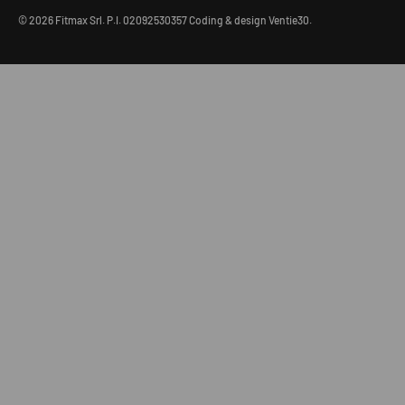
© 2026
Fitmax Srl
.
P.I. 02092530357
Coding & design
Ventie30
.