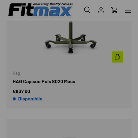
Menu
Cerca
Accedi
Carrello
Cerca
Cerca
AGGIUNGI A
Hag
HAG Capisco Puls 8020 Moss
€837,00
Disponibile