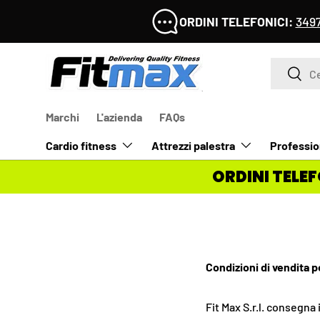
I NOSTRI UFFICI SARANNO CHIUSI 
PASSA AI CONTENUTI
Cerca
Cerca
Marchi
L'azienda
FAQs
Cardio fitness
Attrezzi palestra
Professio
ORDINI TELEF
Condizioni di vendita p
Fit Max S.r.l. consegna 