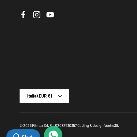
Facebook
Instagram
YouTube
Paese/Regione
Italia (EUR €)
© 2026
Fitmax Srl
.
P.I. 02092530357
Coding & design
Ventie30
.