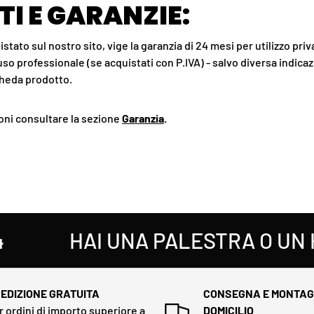
I E GARANZIE:
stato sul nostro sito, vige la garanzia di 24 mesi per utilizzo pri
so professionale (se acquistati con P.IVA) - salvo diversa indicaz
cheda prodotto.
oni consultare la sezione
Garanzia
.
HAI UNA PALESTRA O UN HO
EDIZIONE GRATUITA
CONSEGNA E MONTAG
r ordini di importo superiore a
DOMICILIO