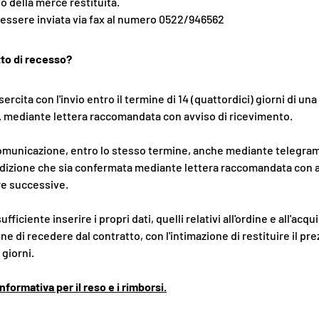
o della merce restituita.
 essere inviata via fax al numero 0522/946562
itto di recesso?
 esercita con l'invio entro il termine di 14 (quattordici) giorni di u
.l. mediante lettera raccomandata con avviso di ricevimento.
 comunicazione, entro lo stesso termine, anche mediante telegra
ondizione che sia confermata mediante lettera raccomandata con 
re successive.
ficiente inserire i propri dati, quelli relativi all'ordine e all'acqu
e di recedere dal contratto, con l'intimazione di restituire il pre
 giorni.
informativa per il reso e i rimborsi.