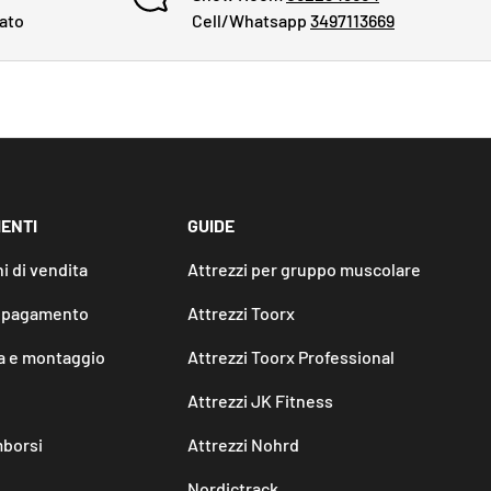
cato
Cell/Whatsapp
3497113669
IENTI
GUIDE
i di vendita
Attrezzi per gruppo muscolare
i pagamento
Attrezzi Toorx
 e montaggio
Attrezzi Toorx Professional
Attrezzi JK Fitness
mborsi
Attrezzi Nohrd
Nordictrack