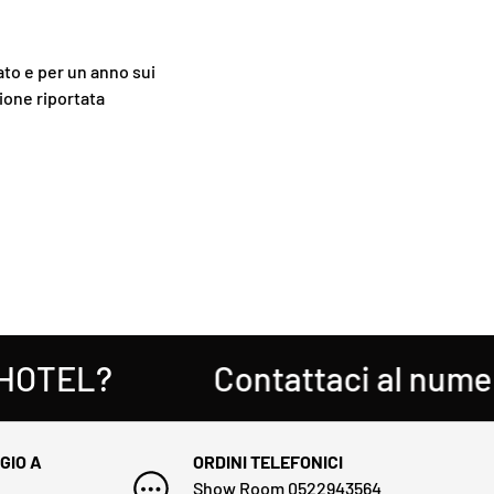
vato e per un anno sui
ione riportata
TEL?
Contattaci al numero
GIO A
ORDINI TELEFONICI
Show Room
0522943564