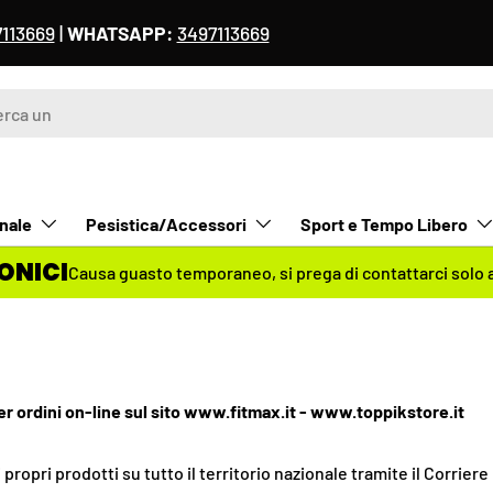
DAL 8 AL 18 AGOSTO
- Le spedizioni riprenderanno regol
nale
Pesistica/Accessori
Sport e Tempo Libero
ONICI
Causa guasto temporaneo,
si prega di contattarci solo
er ordini on-line sul sito www.fitmax.it - www.toppikstore.it
i propri prodotti su tutto il territorio nazionale tramite il Corrier