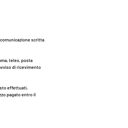
na comunicazione scritta
mma, telex, posta
avviso di ricevimento
isto effettuati,
zzo pagato entro il