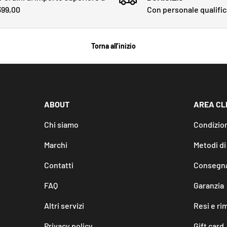
399,00
Con personale qualifi
Torna all’inizio
ABOUT
AREA CL
Chi siamo
Condizion
Marchi
Metodi d
Contatti
Consegna
FAQ
Garanzia
Altri servizi
Resi e ri
Privacy policy
Gift card