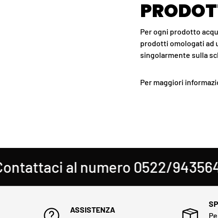
PRODOTT
Per ogni prodotto acqui
prodotti omologati ad u
singolarmente sulla s
Per maggiori informazi
attaci al numero 0522/943564
SP
ASSISTENZA
Pe