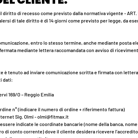
e il diritto di recesso come previsto dalla normativa vigente - ART
alersi di tale diritto é di 14 giorni come previsto per legge, da es
comunicazione, entro lo stesso termine, anche mediante posta ele
fermata mediante lettera raccomandata con avviso di riceviment
ente è tenuto ad inviare comunicazione scritta e firmata con lette
i dati:
i Cervi 169/O – Reggio Emilia
ine n° (indicare il numero di ordine + riferimento fattura)
ternet Sig. Olmi - olmi@fitmax.it
 essere indicate le coordinate bancarie (nome della banca, nome 
o di conto corrente) dove il cliente desidera ricevere l’accredi