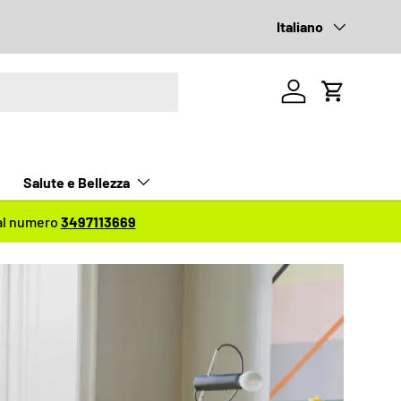
Lingua
Italiano
Accedi
Carrello
Salute e Bellezza
 al numero
3497113669