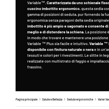
Variable™.
Caratterizzata da uno schienale fiss
cuscino imbottito
ergonomico
, questa sedia c
gamma di posizioni di seduta, pur fornendo la fu
ergonomica senza paragoni della sedia originale
imbottito è più ampio e sagomato e consente di
meglio e di distendere la schiena.
La posizione è
in modo che trovare e mantenere una posizione 
Variable ™ Plus sia facile e intuitivo.
Variable ™ 
disponibile con finitura naturale o nera
e in un’
tessuti e colori per i rivestimenti. Le slitte in l
realizzate con multistrato di faggio e impiallacci
frassino.
Pagina principale
Salute e Bellezza
Sedute ergonomiche
Varier Va