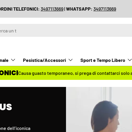
DIZIONE GRATUITA
per ordini di importo superiore a € 399,00
nale
Pesistica/Accessori
Sport e Tempo Libero
ONICI
Causa guasto temporaneo,
si prega di contattarci solo
LUS
ne dell’iconica