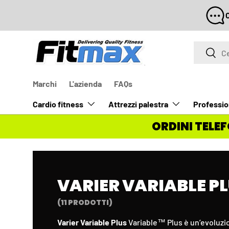
SPE
PASSA AI CONTENUTI
Cerca
Cerca
Marchi
L'azienda
FAQs
Cardio fitness
Attrezzi palestra
Professio
ORDINI TELEF
VARIER VARIABLE P
(11 PRODOTTI)
Varier Variable Plus
Variable™ Plus è un’evoluzio