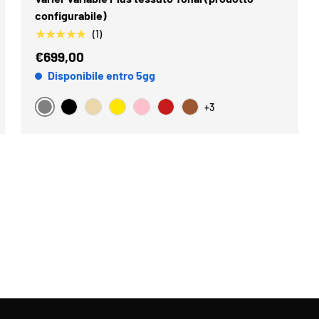
configurabile)
★★★★★
(1)
€699,00
Disponibile entro 5gg
+3
Grigio
Nero
Beige
Giallo
Rosa
Rosso
Marrone