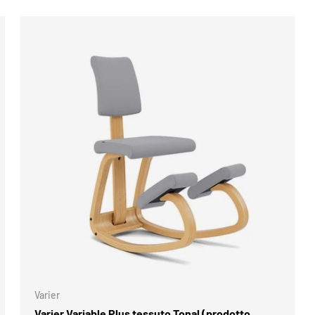
OPZIONI
SCEGLI OPZIO
Varier
Varier Variable Plus tessuto Tonal (prodotto