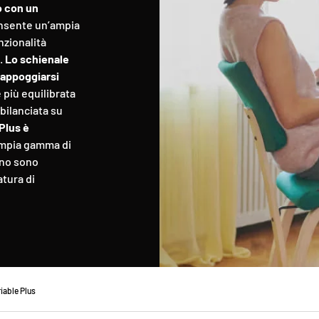
o con un
onsente un’ampia
nzionalità
.
Lo schienale
 appoggiarsi
 più equilibrata
bilanciata su
Plus è
ampia gamma di
egno sono
atura di
riable Plus