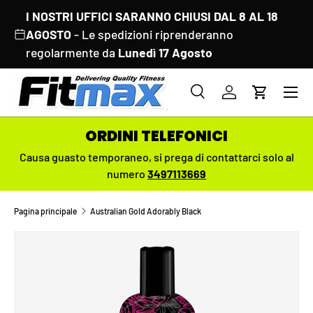
I NOSTRI UFFICI SARANNO CHIUSI DAL 8 AL 18
PASSA AI CONTENUTI
AGOSTO
- Le spedizioni riprenderanno
regolarmente da
Lunedì 17 Agosto
Menu
Cerca
Accedi
Carrello
Cerca
Cerca
ORDINI TELEFONICI
Causa guasto temporaneo,
si prega di contattarci solo al
numero
3497113669
Pagina principale
Australian Gold Adorably Black