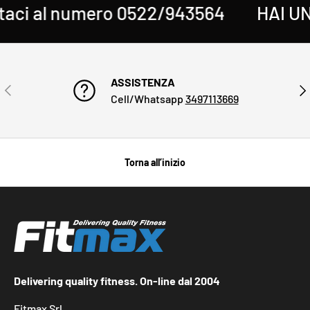
i al numero 0522/943564
HAI UNA
ASSISTENZA
INDIETRO
AVA
Cell/Whatsapp
3497113669
Torna all’inizio
Delivering quality fitness. On-line dal 2004
Fitmax Srl