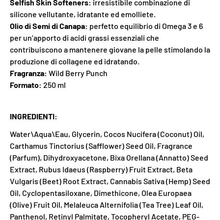
Selfish Skin Softeners:
irresistibile combinazione di
silicone vellutante, idratante ed emolliete.
Olio di Semi di Canapa:
perfetto equilibrio di Omega 3 e 6
per un’apporto di acidi grassi essenziali che
contribuiscono a mantenere giovane la pelle stimolando la
produzione di collagene ed idratando.
Fragranza:
Wild Berry Punch
Formato:
250 ml
INGREDIENTI:
Water\Aqua\Eau, Glycerin, Cocos Nucifera (Coconut) Oil,
Carthamus Tinctorius (Safflower) Seed Oil, Fragrance
(Parfum), Dihydroxyacetone, Bixa Orellana (Annatto) Seed
Extract, Rubus Idaeus (Raspberry) Fruit Extract, Beta
Vulgaris (Beet) Root Extract, Cannabis Sativa (Hemp) Seed
Oil, Cyclopentasiloxane, Dimethicone, Olea Europaea
(Olive) Fruit Oil, Melaleuca Alternifolia (Tea Tree) Leaf Oil,
Panthenol, Retinyl Palmitate, Tocopheryl Acetate, PEG-