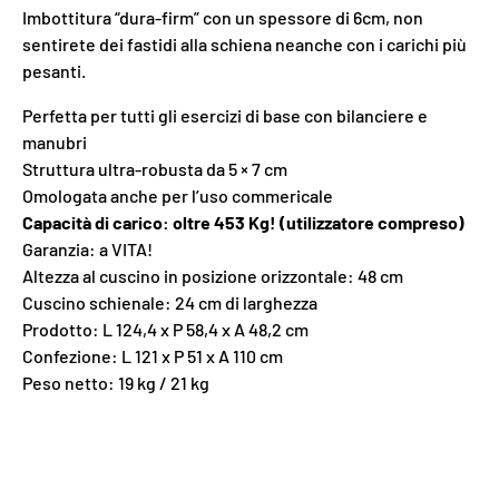
Imbottitura “dura-firm” con un spessore di 6cm, non
sentirete dei fastidi alla schiena neanche con i carichi più
pesanti.
Perfetta per tutti gli esercizi di base con bilanciere e
manubri
Struttura ultra-robusta da 5 × 7 cm
Omologata anche per l’uso commericale
Capacità di carico: oltre 453 Kg! (utilizzatore compreso)
Garanzia: a VITA!
Altezza al cuscino in posizione orizzontale: 48 cm
Cuscino schienale: 24 cm di larghezza
Prodotto: L 124,4 x P 58,4 x A 48,2 cm
Confezione: L 121 x P 51 x A 110 cm
Peso netto: 19 kg / 21 kg