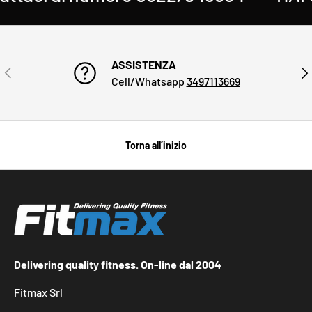
ASSISTENZA
INDIETRO
AVA
Cell/Whatsapp
3497113669
Torna all’inizio
Delivering quality fitness. On-line dal 2004
Fitmax Srl