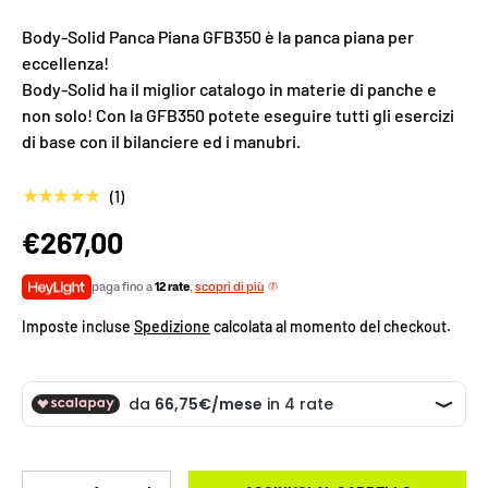
Body-Solid Panca Piana GFB350 è la panca piana per
eccellenza!
Body-Solid ha il miglior catalogo in materie di panche e
non solo! Con la GFB350 potete eseguire tutti gli esercizi
di base con il bilanciere ed i manubri.
★★★★★
(1)
€267,00
paga fino a
12 rate
,
scopri di più
Imposte incluse
Spedizione
calcolata al momento del checkout.
Q.tà