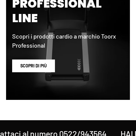
PROFESSIONAL
LINE
Scopri i prodotti cardio a marchio Toorx
Professional
SCOPRI DI PIÙ
taci al numero 0522/943564
HAI U