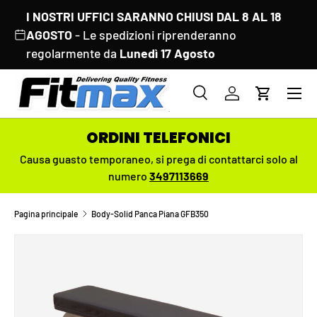
I NOSTRI UFFICI SARANNO CHIUSI DAL 8 AL 18
PASSA AI CONTENUTI
AGOSTO
- Le spedizioni riprenderanno
regolarmente da
Lunedì 17 Agosto
Menu
Cerca
Accedi
Carrello
Cerca
Cerca
ORDINI TELEFONICI
Causa guasto temporaneo,
si prega di contattarci solo al
numero
3497113669
Pagina principale
Body-Solid Panca Piana GFB350