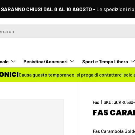
DAL 8 AL 18 AGOSTO
- Le spedizioni riprenderanno regol
nale
Pesistica/Accessori
Sport e Tempo Libero
ONICI
Causa guasto temporaneo,
si prega di contattarci solo
Fas
|
SKU:
3CAR0560-
FAS CARA
Fas Carambola Gold