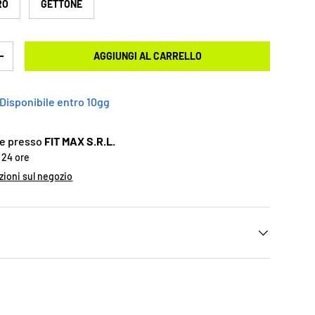
RO
GETTONE
AGGIUNGI AL CARRELLO
+
Disponibile entro 10gg
ile presso
FIT MAX S.R.L.
n 24 ore
zioni sul negozio