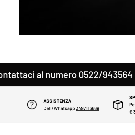
aci al numero 0522/943564
SP
ASSISTENZA
Pe
Cell/Whatsapp
3497113669
€ 