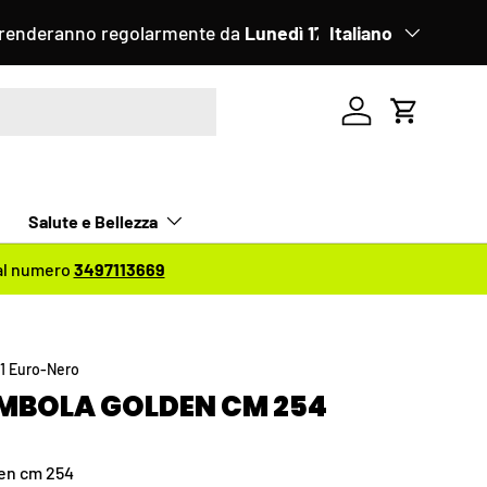
armente da
Lunedì 17 Agosto
Lingua
Italiano
Accedi
Carrello
Salute e Bellezza
 al numero
3497113669
1 Euro-Nero
MBOLA GOLDEN CM 254
en cm 254