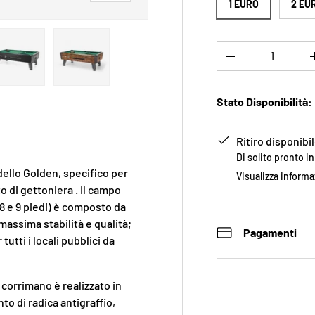
1 EURO
2 EU
Q.tà
-
ne galleria
 visualizzazione galleria
agine 4 nella visualizzazione galleria
Carica immagine 5 nella visualizzazione galleria
Carica immagine 6 nella visualizzazione galleria
Stato Disponibilità:
Ritiro disponib
Di solito pronto i
dello Golden, specifico per
Visualizza informa
o di gettoniera . Il campo
, 8 e 9 piedi) è composto da
massima stabilità e qualità;
Pagamenti
tutti i locali pubblici da
l corrimano è realizzato in
o di radica antigraffio,