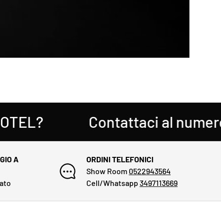
?
Contattaci al numero 05
GIO A
ORDINI TELEFONICI
Show Room
0522943564
cato
Cell/Whatsapp
3497113669