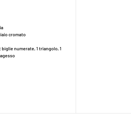
ia
ciaio cromato
 biglie numerate, 1 triangolo, 1
rtagesso