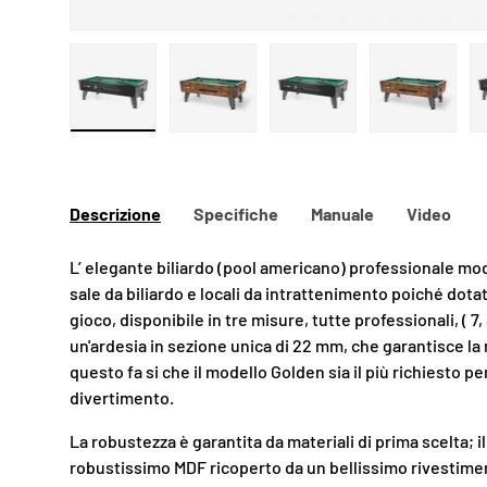
Carica immagine 1 nella visualizzazione galleria
Carica immagine 2 nella visualizzazio
Carica immagine 3 nella
Carica imm
Descrizione
Specifiche
Manuale
Video
L’ elegante biliardo (pool americano) professionale mo
sale da biliardo e locali da intrattenimento poiché dotat
gioco, disponibile in tre misure, tutte professionali, ( 7
un'ardesia in sezione unica di 22 mm, che garantisce la 
questo fa si che il modello Golden sia il più richiesto per 
divertimento.
La robustezza è garantita da materiali di prima scelta; i
robustissimo MDF ricoperto da un bellissimo rivestiment