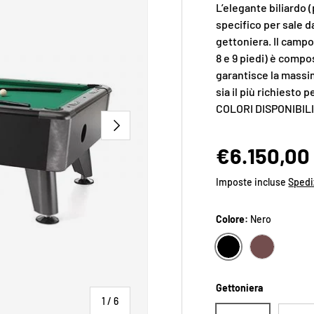
L’elegante biliardo
specifico per sale d
gettoniera. Il campo 
8 e 9 piedi) è compo
garantisce la massim
sia il più richiesto p
COLORI DISPONIBILI:
AVANTI
€6.150,00
Imposte incluse
Spedi
Colore:
Nero
NERO
NOCE MASS
Gettoniera
di
1
/
6