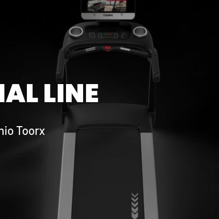
AL LINE
hio Toorx