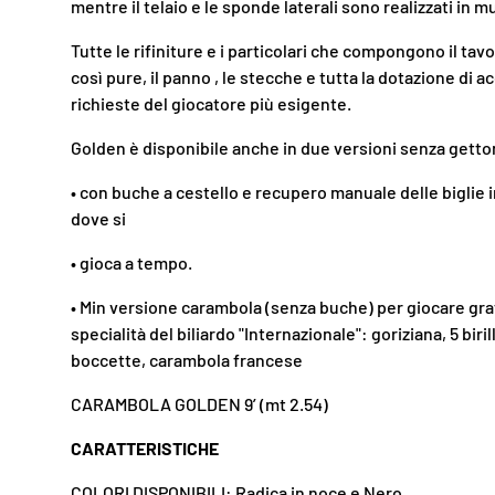
mentre il telaio e le sponde laterali sono realizzati in mu
Tutte le rifiniture e i particolari che compongono il tav
così pure, il panno , le stecche e tutta la dotazione di
richieste del giocatore più esigente.
Golden è disponibile anche in due versioni senza getto
• con buche a cestello e recupero manuale delle biglie in
dove si
• gioca a tempo.
• Min versione carambola (senza buche) per giocare gra
specialità del biliardo "Internazionale": goriziana, 5 biri
boccette, carambola francese
CARAMBOLA GOLDEN 9’ (mt 2.54)
CARATTERISTICHE
COLORI DISPONIBILI: Radica in noce e Nero