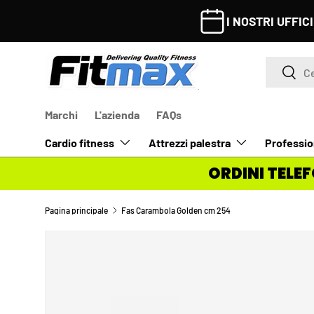
I NOSTRI UFFICI SARANNO CHIUSI 
PASSA AI CONTENUTI
Cerca
Cerca
Marchi
L'azienda
FAQs
Cardio fitness
Attrezzi palestra
Professio
ORDINI TELEF
Pagina principale
Fas Carambola Golden cm 254