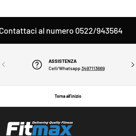
ntattaci al numero 0522/943564
H
ASSISTENZA
INDIETRO
AVA
Cell/Whatsapp
3497113669
Torna all’inizio