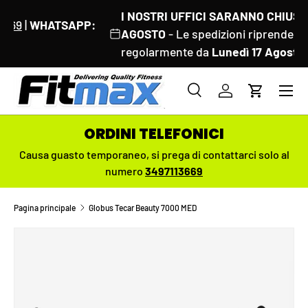
I NOSTRI UFFICI SARANNO CHIUSI DAL 8 AL 18
PASSA AI CONTENUTI
AGOSTO
- Le spedizioni riprenderanno
regolarmente da
Lunedì 17 Agosto
Menu
Cerca
Accedi
Carrello
Cerca
Cerca
ORDINI TELEFONICI
Causa guasto temporaneo,
si prega di contattarci solo al
numero
3497113669
Pagina principale
Globus Tecar Beauty 7000 MED