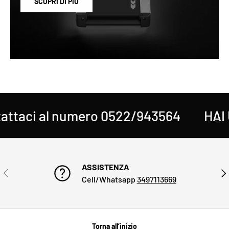
SCOPRI DI PIÙ
taci al numero 0522/943564
HAI U
ASSISTENZA
INDIETRO
AVA
Cell/Whatsapp
3497113669
Torna all’inizio