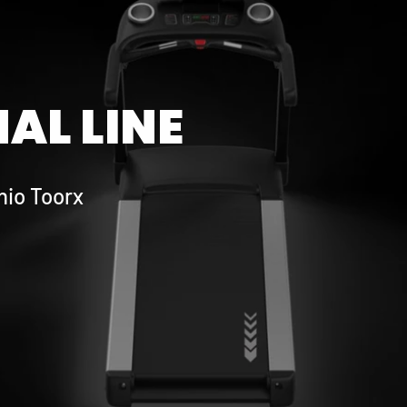
AL LINE
hio Toorx