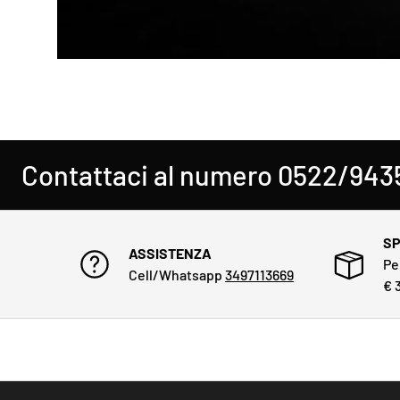
ontattaci al numero 0522/943564
SP
ASSISTENZA
Pe
Cell/Whatsapp
3497113669
€ 