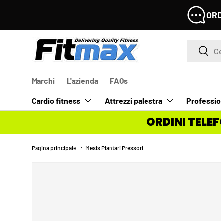
69
PASSA AI CONTENUTI
Cerca
Cerca
Marchi
L'azienda
FAQs
Cardio fitness
Attrezzi palestra
Professio
ORDINI TELEF
Pagina principale
Mesis Plantari Pressori