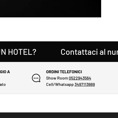
HOTEL?
Contattaci al nume
GIO A
ORDINI TELEFONICI
Show Room
0522943564
cato
Cell/Whatsapp
3497113669