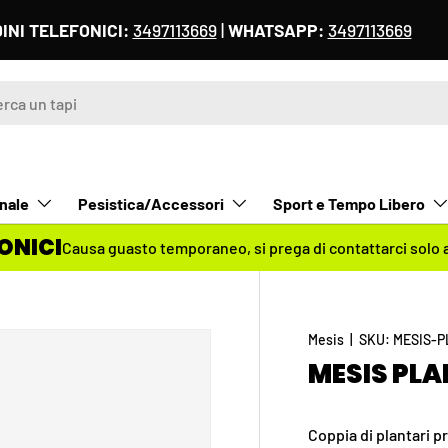
I NOSTRI UFFICI SARANNO CHIUSI DAL 8 AL 18 AGOSTO
-
nale
Pesistica/Accessori
Sport e Tempo Libero
ONICI
Causa guasto temporaneo,
si prega di contattarci solo
Mesis
|
SKU:
MESIS-P
MESIS PLA
Coppia di plantari p