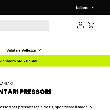
 Le spedizioni riprenderanno regolarmente da
Lingua
Italiano
Lunedì 17 A
Accedi
Carrello
Salute e Bellezza
 al numero
3497113669
LANTARI
NTARI PRESSORI
ressori per pressoterapie Mesis, specificare il modello