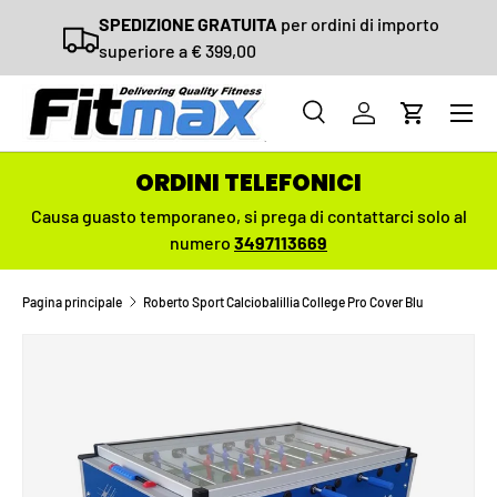
SPEDIZIONE GRATUITA
per ordini di importo
PASSA AI CONTENUTI
superiore a € 399,00
Menu
Cerca
Accedi
Carrello
Cerca
Cerca
ORDINI TELEFONICI
Causa guasto temporaneo,
si prega di contattarci solo al
numero
3497113669
Pagina principale
Roberto Sport Calciobalillia College Pro Cover Blu