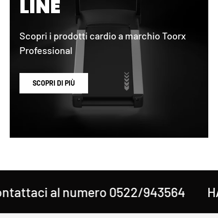
LINE
Scopri i prodotti cardio a marchio Toorx
Professional
SCOPRI DI PIÙ
attaci al numero 0522/943564
HAI