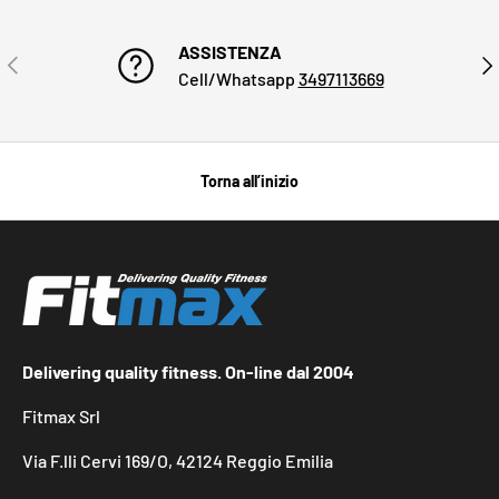
ASSISTENZA
INDIETRO
AVA
Cell/Whatsapp
3497113669
Torna all’inizio
Delivering quality fitness. On-line dal 2004
Fitmax Srl
Via F.lli Cervi 169/O, 42124 Reggio Emilia