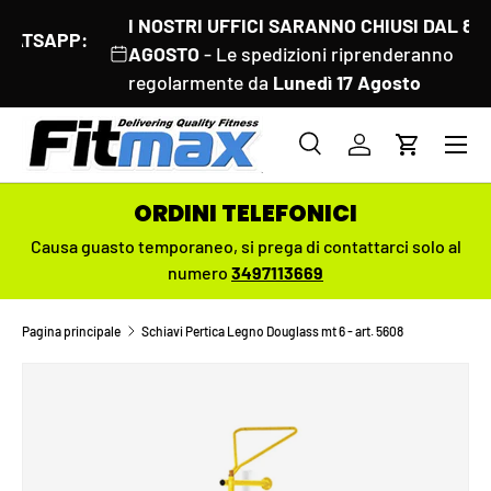
I NOSTRI UFFICI SARANNO CHIUSI DAL 8 AL 18
PASSA AI CONTENUTI
AGOSTO
- Le spedizioni riprenderanno
regolarmente da
Lunedì 17 Agosto
Menu
Cerca
Accedi
Carrello
Cerca
Cerca
ORDINI TELEFONICI
Causa guasto temporaneo,
si prega di contattarci solo al
numero
3497113669
Pagina principale
Schiavi Pertica Legno Douglass mt 6 - art. 5608