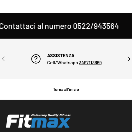
ontattaci al numero 0522/943564
H
ASSISTENZA
INDIETRO
AVA
Cell/Whatsapp
3497113669
Torna all’inizio