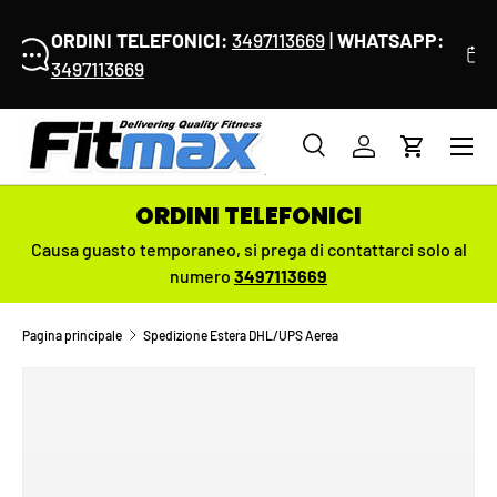
I NOSTRI UFFICI SARANNO CHIUSI DAL 8 AL 18
:
PASSA AI CONTENUTI
AGOSTO
- Le spedizioni riprenderanno
regolarmente da
Lunedì 17 Agosto
Menu
Cerca
Accedi
Carrello
Cerca
Cerca
ORDINI TELEFONICI
Causa guasto temporaneo,
si prega di contattarci solo al
numero
3497113669
Pagina principale
Spedizione Estera DHL/UPS Aerea