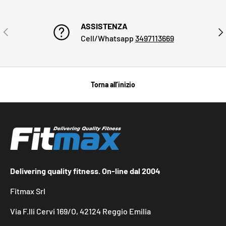
ASSISTENZA
INDIETRO
AVA
Cell/Whatsapp
3497113669
Torna all’inizio
Delivering quality fitness. On-line dal 2004
Fitmax Srl
Via F.lli Cervi 169/O, 42124 Reggio Emilia