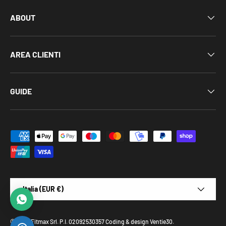
ABOUT
AREA CLIENTI
GUIDE
Metodi di pagamento accettati
Al momento siamo offline, risponderemo
appena possibile.
Paese/Regione
Italia (EUR €)
© 2026
Fitmax Srl
.
P.I. 02092530357
Coding & design
Ventie30
.