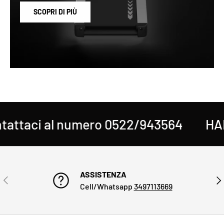
SCOPRI DI PIÙ
ttaci al numero 0522/943564
HAI 
ASSISTENZA
INDIETRO
AVA
Cell/Whatsapp
3497113669