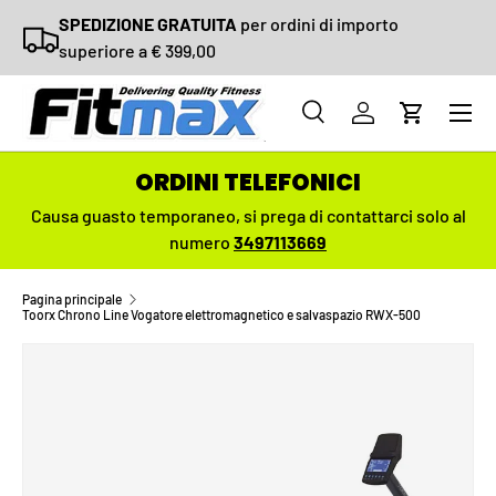
SPEDIZIONE GRATUITA
per ordini di importo
PASSA AI CONTENUTI
superiore a € 399,00
Menu
Cerca
Accedi
Carrello
Cerca
Cerca
ORDINI TELEFONICI
Causa guasto temporaneo,
si prega di contattarci solo al
numero
3497113669
Pagina principale
Toorx Chrono Line Vogatore elettromagnetico e salvaspazio RWX-500