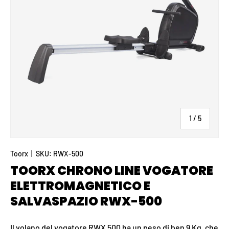
di
1
/
5
Toorx
|
SKU:
RWX-500
TOORX CHRONO LINE VOGATORE
ELETTROMAGNETICO E
SALVASPAZIO RWX-500
Il volano del vogatore RWX 500 ha un peso di ben 9 Kg, che