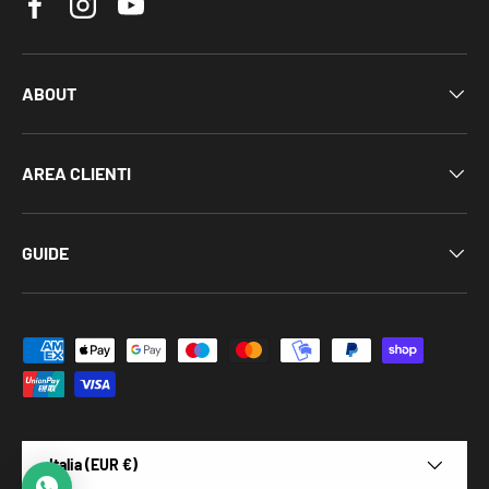
Facebook
Instagram
YouTube
ABOUT
AREA CLIENTI
GUIDE
Metodi di pagamento accettati
Al momento siamo offline, risponderemo
appena possibile.
Paese/Regione
Italia (EUR €)