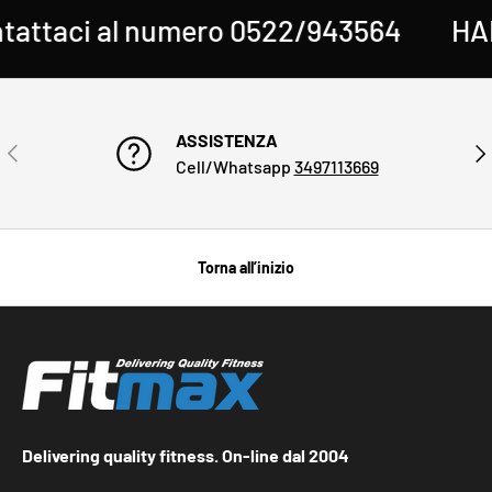
attaci al numero 0522/943564
HAI 
ASSISTENZA
INDIETRO
AVA
Cell/Whatsapp
3497113669
Torna all’inizio
Delivering quality fitness. On-line dal 2004