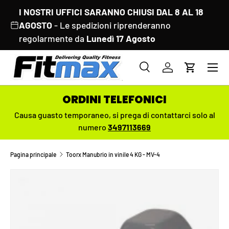
I NOSTRI UFFICI SARANNO CHIUSI DAL 8 AL 18
PASSA AI CONTENUTI
AGOSTO
- Le spedizioni riprenderanno
regolarmente da
Lunedì 17 Agosto
Menu
Cerca
Accedi
Carrello
Cerca
Cerca
ORDINI TELEFONICI
Causa guasto temporaneo,
si prega di contattarci solo al
numero
3497113669
Pagina principale
Toorx Manubrio in vinile 4 KG - MV-4