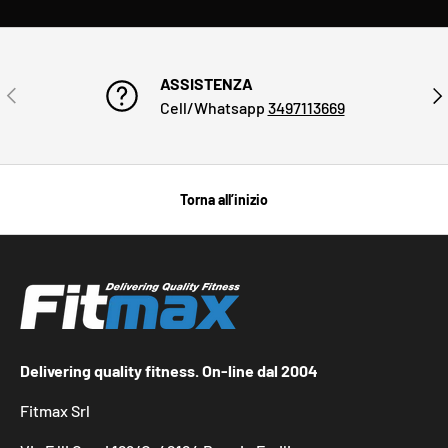
ASSISTENZA
INDIETRO
AVA
Cell/Whatsapp
3497113669
Torna all’inizio
Delivering quality fitness. On-line dal 2004
Fitmax Srl