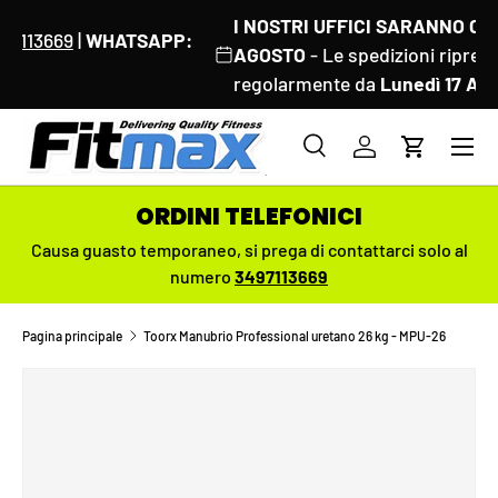
I NOSTRI UFFICI SARANNO CHIUSI DAL 8 AL 18
PASSA AI CONTENUTI
AGOSTO
- Le spedizioni riprenderanno
regolarmente da
Lunedì 17 Agosto
Menu
Cerca
Accedi
Carrello
Cerca
Cerca
ORDINI TELEFONICI
Causa guasto temporaneo,
si prega di contattarci solo al
numero
3497113669
Pagina principale
Toorx Manubrio Professional uretano 26 kg - MPU-26