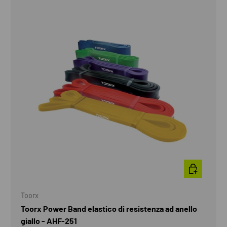
AGGIUNGI A
Toorx
Toorx Power Band elastico di resistenza ad anello
giallo - AHF-251