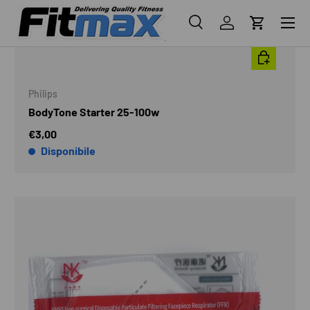
Menu
Cerca
Accedi
Carrello
Cerca
AGGIUNGI A
Cerca
Philips
BodyTone Starter 25-100w
€3,00
Disponibile