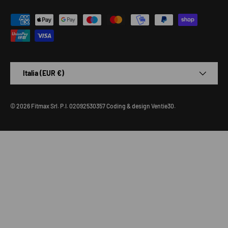
Metodi di pagamento accettati
Paese/Regione
Italia (EUR €)
© 2026
Fitmax Srl
.
P.I. 02092530357
Coding & design
Ventie30
.