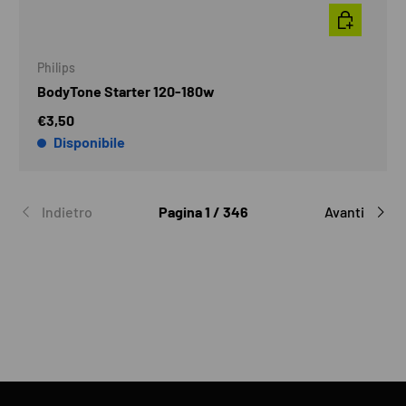
AGGIUNGI A
Philips
BodyTone Starter 120-180w
€3,50
Disponibile
Indietro
Pagina 1 / 346
Avanti