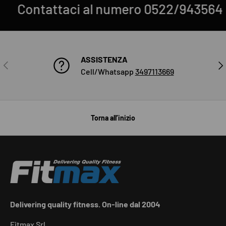
mero 0522/943564
HAI UNA PALEST
ASSISTENZA
INDIETRO
AVA
Cell/Whatsapp
3497113669
Torna all’inizio
Delivering quality fitness. On-line dal 2004
Fitmax Srl