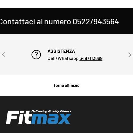
ntattaci al numero 0522/943564
H
ASSISTENZA
INDIETRO
AVA
Cell/Whatsapp
3497113669
Torna all’inizio