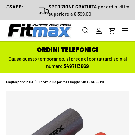
SPEDIZIONE GRATUITA
per ordini di importo
PASSA AI CONTENUTI
superiore a € 399,00
Menu
Cerca
Accedi
Carrello
Cerca
Cerca
ORDINI TELEFONICI
Causa guasto temporaneo,
si prega di contattarci solo al
numero
3497113669
Pagina principale
Toorx Rullo per massaggio 3 in 1 - AHF-091