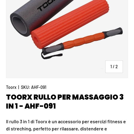
di
1
/
2
Toorx
|
SKU:
AHF-091
TOORX RULLO PER MASSAGGIO 3
IN 1 - AHF-091
Il rullo 3 in 1 di Toorx è un accessorio per esercizi fitness e
di streching, perfetto per rilassare, distendere e