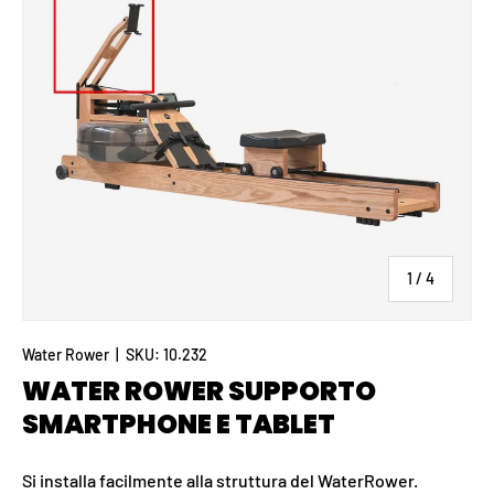
di
1
/
4
Water Rower
|
SKU:
10.232
WATER ROWER SUPPORTO
SMARTPHONE E TABLET
Si installa facilmente alla struttura del WaterRower.