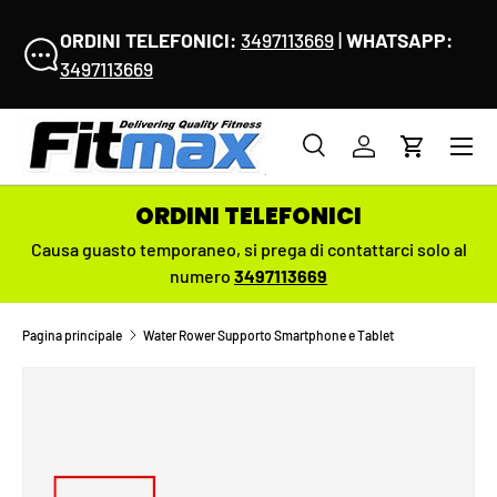
I NOSTRI UFFICI SARANNO CHIUSI DAL 8 AL 18
PASSA AI CONTENUTI
AGOSTO
- Le spedizioni riprenderanno
regolarmente da
Lunedì 17 Agosto
Menu
Cerca
Accedi
Carrello
Cerca
Cerca
ORDINI TELEFONICI
Causa guasto temporaneo,
si prega di contattarci solo al
numero
3497113669
Pagina principale
Water Rower Supporto Smartphone e Tablet