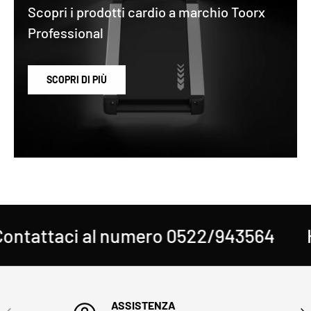
Scopri i prodotti cardio a marchio Toorx
Professional
SCOPRI DI PIÙ
ntattaci al numero 0522/943564
HA
ASSISTENZA
INDIETRO
AVA